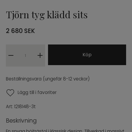
Barstolar
Tjörn tyg klädd sits
Fåtöljer
2 680
SEK
Pallar
INREDNING
Köp
URBAN COLLECTION
Beställningsvara (ungefär 8-12 veckor)
NÒRE COLLECTION
Lägg till i favoriter
ARCHIVE SALE
Art:
1218148-3t
PROFFESIONAL B2B
Beskrivning
ENG
SWE
En snygg böjträstol i klassisk design. Tillverkad i massivt
|