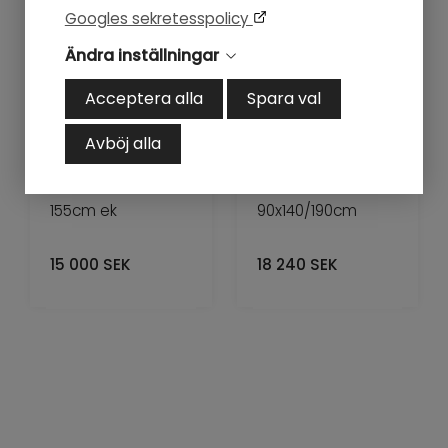
Googles sekretesspolicy
Ändra inställningar
Acceptera alla
Spara val
Avböj alla
Matbord NYC 115-
Matbord NYC
155cm ek
90x140/190cm
15 000
SEK
18 240
SEK