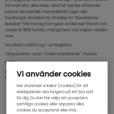
trä med sits i äkta läder. Med sitt subtila utförande
passar den perfekt med praktiskt taget alla
inredningar. Modellen No 18 kallas för ”Klassikernas
klassiker” från Fameg formgavs av Michael Thonet och
sedan år 1859 funnits i många hem och miljöer världen
över.
Sits klädd i valfritt tyg - se färgkarta.
Färgval skrivs i rutan "Ordermeddelande" i Kassan.
Mått
Vi använder cookies
Bredd: 41cm / Djup: 53,5cm / Höjd: 88cm
Sitthöjd: 48cm
Här använder vi kakor (cookies) för att
webbplatsen ska fungera på ett bra sätt
Du kanske också gillar
för dig. Du kan här välja att acceptera
samtliga cookies eller anpassa vilka
cookies du accepterar eller inte.