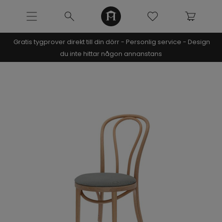
Gratis tygprover direkt till din dörr - Personlig service - Design
NOOMI x KRISTIN
du inte hittar någon annanstans
SOFFOR
MÖBLER
Pre-made möbler
Studio In Capsule
Beirut sängram x Bruna Rizk
Bästsäljare