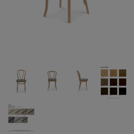
Möbelvård
Sängramar
THE FALL EDIT
Sänggavlar
Soffbord
Bord
Marmorbord
Stolar
Thonet-stolar