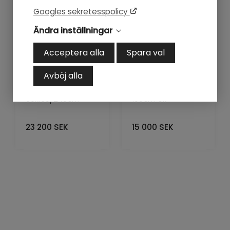
Googles sekretesspolicy
Ändra inställningar
Acceptera alla
Spara val
Avböj alla
Matbord Austin
Matbord NYC 115-
90x160/240cm
155cm ek
23 200
SEK
15 000
SEK