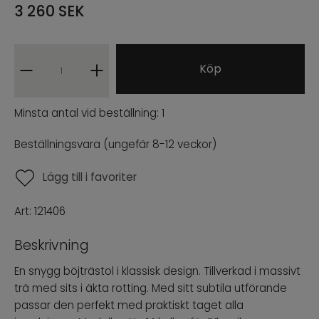
3 260
SEK
Barstolar
Fåtöljer
Köp
Pallar
Minsta antal vid beställning:
1
INREDNING
Beställningsvara (ungefär 8-12 veckor)
URBAN COLLECTION
Lägg till i favoriter
NÒRE COLLECTION
Art:
121406
ARCHIVE SALE
Beskrivning
En snygg böjträstol i klassisk design. Tillverkad i massivt
PROFFESIONAL B2B
trä med sits i äkta rotting. Med sitt subtila utförande
passar den perfekt med praktiskt taget alla
ENG
SWE
|