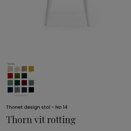
Möbelvård
Sängramar
THE FALL EDIT
Sänggavlar
Soffbord
Bord
Marmorbord
Thonet design stol - No 14
Stolar
Thorn vit rotting
Thonet-stolar