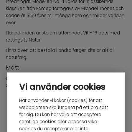
inredningar. Modellen No 14 kallas för ”Klassikernas
klassiker” från Fameg formgavs av Michael Thonet och
sedan år 1859 funnits i många hem och miljöer världen
över.
Här på bilden är stolen i utförandet Vit - 16 bets med
rottingsits Natur.
Finns även att beställa i andra färger, sits är alltid i
naturfärg.
Mått
Bredd: 41cm / Djup: 53,5cm / Höjd: 88cm
Vi använder cookies
Sitthöjd: 46cm
Här använder vi kakor (cookies) för att
Du kanske också gillar
webbplatsen ska fungera på ett bra sätt
för dig. Du kan här välja att acceptera
samtliga cookies eller anpassa vilka
cookies du accepterar eller inte.