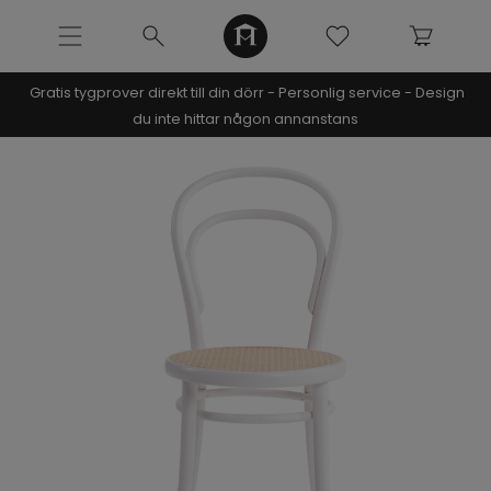
Gratis tygprover direkt till din dörr - Personlig service - Design
NOOMI x KRISTIN
du inte hittar någon annanstans
SOFFOR
MÖBLER
Pre-made möbler
Studio In Capsule
Beirut sängram x Bruna Rizk
Bästsäljare