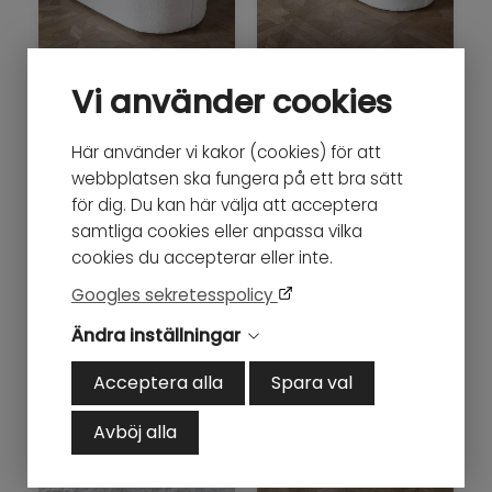
Vi använder cookies
Gull Lounge 140cm
Gull Lounge 210cm
Här använder vi kakor (cookies) för att
webbplatsen ska fungera på ett bra sätt
14 980
SEK
19 980
SEK
för dig. Du kan här välja att acceptera
samtliga cookies eller anpassa vilka
cookies du accepterar eller inte.
Googles sekretesspolicy
Ändra inställningar
Acceptera alla
Spara val
Avböj alla