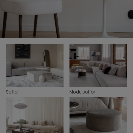
PROFFESIONAL B2B
ENG
SWE
|
Soffor
Modulsoffor