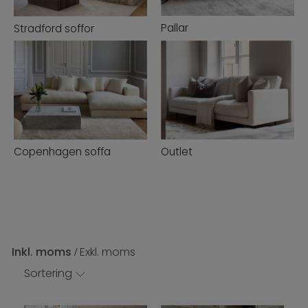
Pallar
Stradford soffor
Copenhagen soffa
Outlet
Inkl. moms
Exkl. moms
/
Sortering