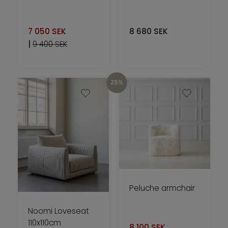
7 050
SEK
8 680
SEK
|
9 400 SEK
Peluche armchair
Noomi Loveseat
110x110cm
8 100
SEK