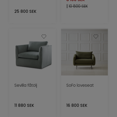
|
10 800 SEK
25 800
SEK
Sevilla fåtölj
SoFo loveseat
11 880
SEK
16 800
SEK