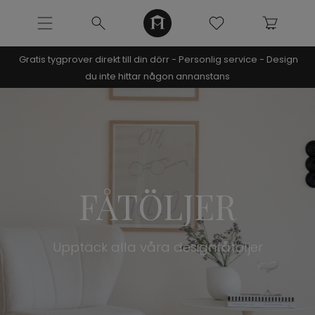
Gratis tygprover direkt till din dörr - Personlig service - Design
NOOMI x KRISTIN
du inte hittar någon annanstans
SOFFOR
MÖBLER
INREDNING
FÅTÖLJER
URBAN COLLECTION
Upptäck alla våra designfåtöljer
NÒRE COLLECTION
ARCHIVE SALE