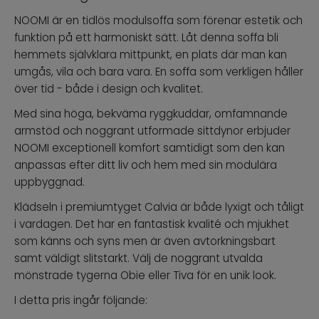
NOOMI är en tidlös modulsoffa som förenar estetik och
funktion på ett harmoniskt sätt. Låt denna soffa bli
hemmets självklara mittpunkt, en plats där man kan
umgås, vila och bara vara. En soffa som verkligen håller
över tid - både i design och kvalitet.
Med sina höga, bekväma ryggkuddar, omfamnande
armstöd och noggrant utformade sittdynor erbjuder
NOOMI exceptionell komfort samtidigt som den kan
anpassas efter ditt liv och hem med sin modulära
uppbyggnad.
Klädseln i premiumtyget Calvia är både lyxigt och tåligt
i vardagen. Det har en fantastisk kvalité och mjukhet
som känns och syns men är även avtorkningsbart
samt väldigt slitstarkt. Välj de noggrant utvalda
mönstrade tygerna Obie eller Tiva för en unik look.
I detta pris ingår följande: