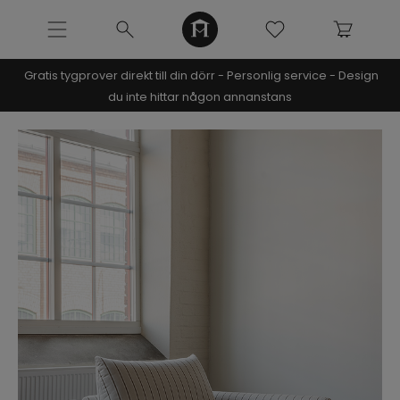
Gratis tygprover direkt till din dörr - Personlig service - Design
NOOMI x KRISTIN
du inte hittar någon annanstans
SOFFOR
MÖBLER
INREDNING
URBAN COLLECTION
NÒRE COLLECTION
ARCHIVE SALE