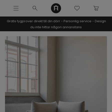
Gratis tygprover direkt till din dörr - Personlig service - Design
NOOMI x KRISTIN
du inte hittar någon annanstans
SOFFOR
MÖBLER
INREDNING
URBAN COLLECTION
NÒRE COLLECTION
ARCHIVE SALE