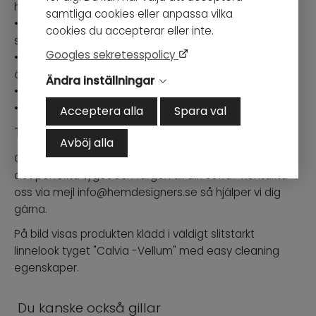
hållbarhet.
samtliga cookies eller anpassa vilka
• Ryggkuddar har stoppning av dun mixad med
cookies du accepterar eller inte.
silikonbollfiber för bästa sittkomfort och hållbarhet.
Googles sekretesspolicy
• Specialbeställning där varje soffa tillverkas enligt dina
önskemål
Ändra inställningar
• Handgjord i Europa / Polen
• Levereras i en emballage
Acceptera alla
Spara val
Tygprov
Avböj alla
Önskar du få hem kostnadsfria tygprover för att hitta
det perfekta tyget och färgen till din soffa? Kontakta
oss via mejl info@hemdesigners.se så hjälper vi dig
gärna.
På bild visas produkten klädd i väldigt slitstarkt
linnelook tyget "Calvia -Vellum" med easy cleaning
egenskaper.
Du kanske också gillar