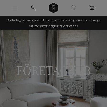
Gratis tygprover direkt till din dörr - Personlig service - Design
NOOMI x KRISTIN
du inte hittar någon annanstans
SOFFOR
MÖBLER
INREDNING
FÖRETAG B2B
URBAN COLLECTION
NÒRE COLLECTION
ARCHIVE SALE