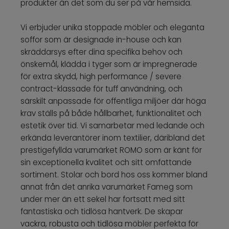
produkter än det som du ser på vår hemsida.
Vi erbjuder unika stoppade möbler och eleganta
soffor som är designade in-house och kan
skräddarsys efter dina specifika behov och
önskemål, klädda i tyger som är impregnerade
för extra skydd, high performance / severe
contract-klassade för tuff användning, och
särskilt anpassade för offentliga miljöer där höga
krav ställs på både hållbarhet, funktionalitet och
estetik över tid. Vi samarbetar med ledande och
erkända leverantörer inom textilier, däribland det
prestigefyllda varumärket ROMO som är känt för
sin exceptionella kvalitet och sitt omfattande
sortiment. Stolar och bord hos oss kommer bland
annat från det anrika varumärket Fameg som
under mer än ett sekel har fortsatt med sitt
fantastiska och tidlösa hantverk. De skapar
vackra, robusta och tidlösa möbler perfekta för