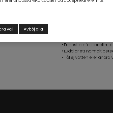
 eller anpassa vilka cookies du accepterar eller inte.
Bredd: 200cm / Längd: 3
Information
• Ger rummet en inbjuda
ara val
Avböj alla
• 100% Viskos
• Finns i två storlekar
• Endast professionell matt
• Ludd är ett normalt bet
• Tål ej vatten eller andra 