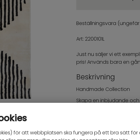
Beställningsvara (ungefär
Art:
2200101L
Just nu säljer vi ett exem
pris! Används bara en gång 
Beskrivning
Handmade Collection
Skapa en inbjudande och
mjuka och glänsande visk
ookies
uppskattar naturnära färg
ombonad och lyxig look.
kies) för att webbplatsen ska fungera på ett bra sätt för d
Mått