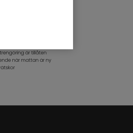
00cm
nde och ombonad känsla
rengöring är tillåten
eende när mattan är ny
vätskor