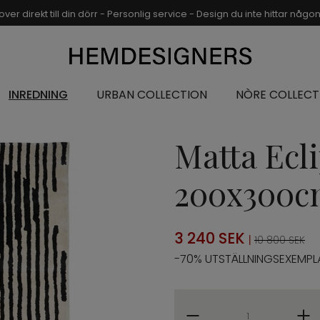
over direkt till din dörr - Personlig service - Design du inte hittar någ
INREDNING
URBAN COLLECTION
NÒRE COLLECT
Matta Ecli
200x300
3 240
SEK
|
10 800 SEK
-70% UTSTÄLLNINGSEXEMPL