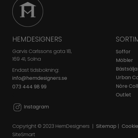
HEMDESIGNERS
SORTI
Garvis Carlssons gata 18,
Soffor
169 41, Solna
Möbler
Bästsälja
Endast tidsbokning:
Urban Co
info@hemdesigners.se
Nòre Col
073 444 98 99
Outlet
0
Instagram
Copyright © 2023
HemDesigners
|
Sitemap
|
Cooki
SiteSmart