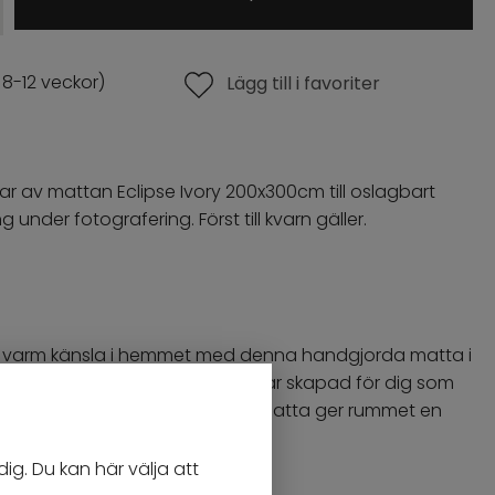
 8-12 veckor)
Lägg till i favoriter
plar av mattan Eclipse Ivory 200x300cm till oslagbart
under fotografering. Först till kvarn gäller.
 varm känsla i hemmet med denna handgjorda matta i
osfibrer. Handmade Collection är skapad för dig som
er och tidlös design där varje matta ger rummet en
ig. Du kan här välja att