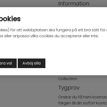
Information
• Stilfull och lyxig design
ookies
• Väldigt generöst sittdjup
• Mjukare sittkomfort som 
kies) för att webbplatsen ska fungera på ett bra sätt för d
• Finns att beställa i olika
 eller anpassa vilka cookies du accepterar eller inte.
• Ej avtagbar klädsel på 
• Stoppning av zig-zag for
bästa sittkomfort.
• Specialbeställning där va
• Handgjord i Europa / Pol
ara val
Avböj alla
• Levereras i en emballage
• Kompletteras gärna me
Collection
Tygprov
Önskar du få hem kostnadsf
färgen till din soffa? Kon