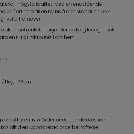
erial i högsta kvalitet. Med en enastående
odular' ert hem till en ny nivå och skapar en unik
 livstid framöver.
stilren och enkel design eller en lyxig lounge look
a en riktigt mittpunkt i ditt hem.
22cm
m / Höjd: 75cm
g
 av soffan skrivs i Ordermeddelande i Kassan.
kickas alltid en uppdaterad orderbekräftelse