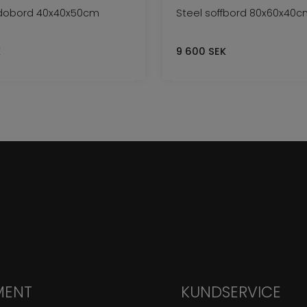
dobord 40x40x50cm
Steel soffbord 80x60x40c
K
9 600
SEK
MENT
KUNDSERVICE