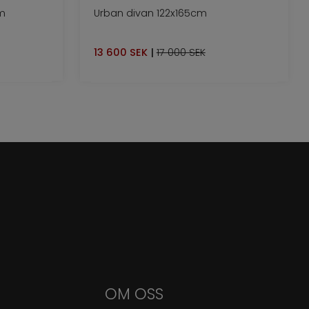
m
Urban divan 122x165cm
13 600
SEK
|
17 000 SEK
OM OSS