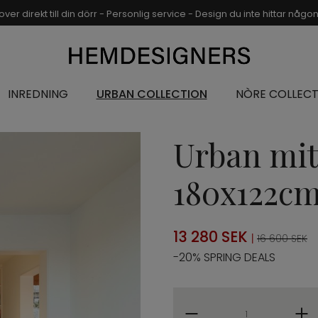
over direkt till din dörr - Personlig service - Design du inte hittar någ
INREDNING
URBAN COLLECTION
NÒRE COLLECT
Urban mitt
180x122c
13 280
SEK
|
16 600 SEK
-20% SPRING DEALS