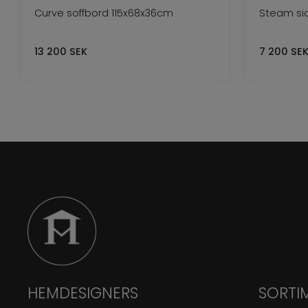
Curve soffbord 115x68x36cm
Steam si
13 200
SEK
7 200
SE
HEMDESIGNERS
SORTI