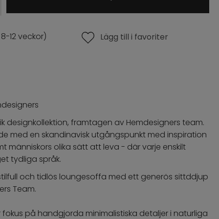
 8-12 veckor)
Lägg till i favoriter
mdesigners
unik designkollektion, framtagen av Hemdesigners team.
de med en skandinavisk utgångspunkt med inspiration
 människors olika sätt att leva - där varje enskilt
get tydliga språk.
tilfull och tidlös loungesoffa med ett generös sittddjup
ers Team.
 fokus på handgjorda minimalistiska detaljer i naturliga