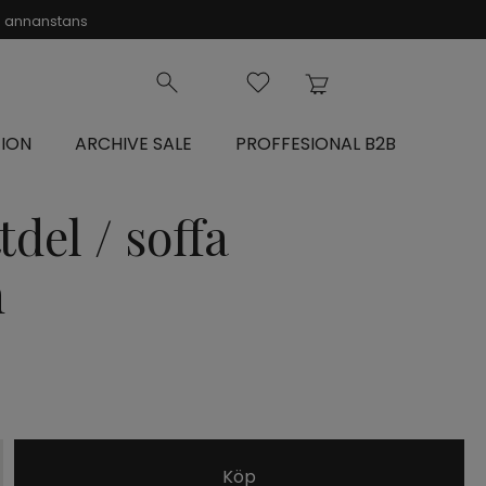
on annanstans
ION
ARCHIVE SALE
PROFFESIONAL B2B
del / soffa
m
Köp