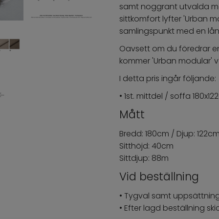
samt noggrant utvalda mat
sittkomfort lyfter 'Urban m
samlingspunkt med en lång
Oavsett om du föredrar en 
kommer 'Urban modular' var
I detta pris ingår följande:
• 1st. mittdel / soffa 180x1
Mått
Bredd: 180cm / Djup: 122c
Sitthöjd: 40cm
Sittdjup: 88m
Vid beställnin
• Tygval samt uppsättning
• Efter lagd beställning s