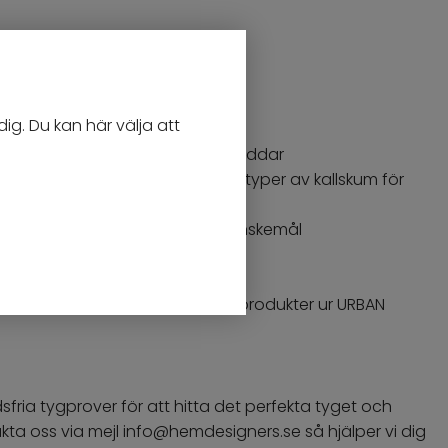
håller formen
ig. Du kan här välja att
 moduler & storlekar
stomme, bara på sitt- och ryggkuddar
mad metallfjäder och två olika typer av kallskum för
rje soffa tillverkas enligt dina önskemål
en
d prydnadskuddar samt andra produkter ur URBAN
ria tygprover för att hitta det perfekta tyget och
takta oss via mejl info@hemdesigners.se så hjälper vi dig