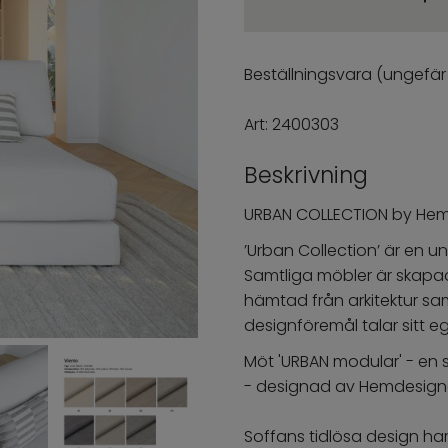
Beställningsvara (ungefär
Art:
2400303
Beskrivning
URBAN COLLECTION by He
’Urban Collection’ är en 
Samtliga möbler är skapa
hämtad från arkitektur samt
designföremål talar sitt e
Möt 'URBAN modular' - en s
- designad av Hemdesign
Soffans tidlösa design har