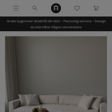
Gratis tygprover direkt till din dörr - Personlig service - Design
NOOMI x KRISTIN
du inte hittar någon annanstans
SOFFOR
Pre-made soffor
Alla soffor
Bästsäljande modeller
Modulsoffor
Divansoffor