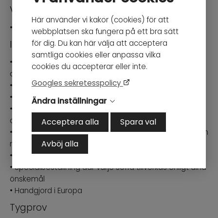
Vid beställning
Här använder vi kakor (cookies) för att
• Tygval skrivs i Ordermeddelande i Kassan.
webbplatsen ska fungera på ett bra sätt
för dig. Du kan här välja att acceptera
Information
samtliga cookies eller anpassa vilka
• Djup loungesoffa som finns att välja i flera storlekar
cookies du accepterar eller inte.
och material
Googles sekretesspolicy
• Delad stomme samt hel sittdyna
• Avtagbar klädsel på sitt- och ryggkuddar
Ändra inställningar
• Sitt- samt ryggplymåer har en stoppning av kallskum
och silikonfiber som ger en bekväm komfort
Acceptera alla
Spara val
• Tänk på jämn sittfördelning samt att puffa till sitt- och
Avböj alla
ryggplymåerna då och då för att behålla formen
• Skötselråd för respektive tyg finnes på färgkarta
• Specialbeställning där varje soffa tillverkas enligt dina
önskemål
• Handgjord i Europa
Tygprov