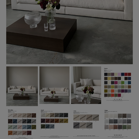
Soffor under 200cm
Stradford Serie
Stradford Light
Stradford x Hillehem
Copenhagen
Capri soffa x Louise Hjorth
MÖBLER
INREDNING
URBAN COLLECTION