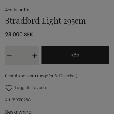
NÒRE COLLECTION
4-sits soffa
Stradford Light 295cm
ARCHIVE SALE
23 000
SEK
PROFFESIONAL B2B
ENG
SWE
|
Köp
Beställningsvara (ungefär 8-12 veckor)
Lägg till i favoriter
Art:
15001026C
Beskrivning