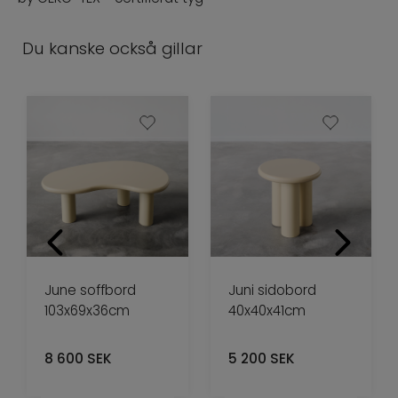
Du kanske också gillar
June soffbord
Juni sidobord
103x69x36cm
40x40x41cm
8 600
SEK
5 200
SEK