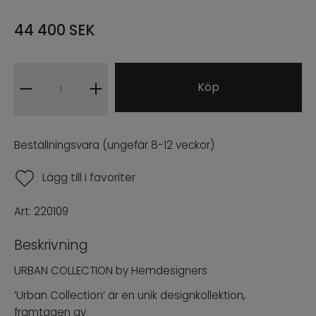
Peluche armchair
44 400
SEK
Lia armchair
Köp
Fei armchair
Urban objects
Beställningsvara (ungefär 8-12 veckor)
Urban tables
Lägg till i favoriter
NÒRE COLLECTION
Art:
220109
ARCHIVE SALE
Beskrivning
URBAN COLLECTION by Hemdesigners
PROFFESIONAL B2B
’Urban Collection’ är en unik designkollektion,
framtagen av
ENG
SWE
|