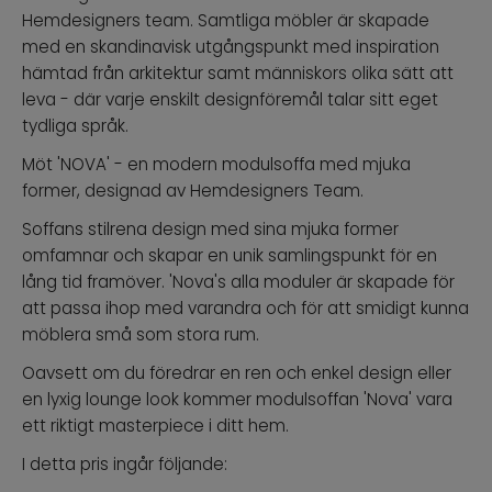
Hemdesigners team. Samtliga möbler är skapade
med en skandinavisk utgångspunkt med inspiration
hämtad från arkitektur samt människors olika sätt att
leva - där varje enskilt designföremål talar sitt eget
tydliga språk.
Möt 'NOVA' - en modern modulsoffa med mjuka
former, designad av Hemdesigners Team.
Soffans stilrena design med sina mjuka former
omfamnar och skapar en unik samlingspunkt för en
lång tid framöver. 'Nova's alla moduler är skapade för
att passa ihop med varandra och för att smidigt kunna
möblera små som stora rum.
Oavsett om du föredrar en ren och enkel design eller
en lyxig lounge look kommer modulsoffan 'Nova' vara
ett riktigt masterpiece i ditt hem.
I detta pris ingår följande: