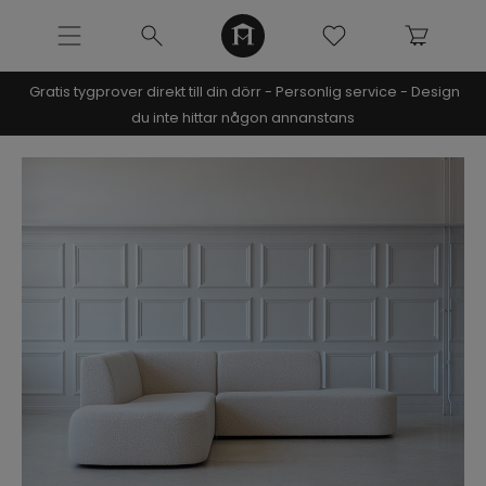
Gratis tygprover direkt till din dörr - Personlig service - Design
NOOMI x KRISTIN
du inte hittar någon annanstans
SOFFOR
MÖBLER
INREDNING
URBAN COLLECTION
Beau modular
Calvi sängram