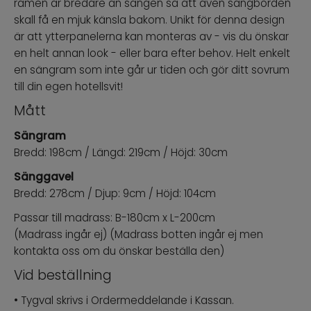
ramen är bredare än sängen så att även sängborden
skall få en mjuk känsla bakom. Unikt för denna design
är att ytterpanelerna kan monteras av - vis du önskar
en helt annan look - eller bara efter behov. Helt enkelt
en sängram som inte går ur tiden och gör ditt sovrum
till din egen hotellsvit!
Mått
Sängram
Bredd: 198cm / Längd: 219cm / Höjd: 30cm
Sänggavel
Bredd: 278cm / Djup: 9cm / Höjd: 104cm
Passar till madrass: B-180cm x L-200cm
(Madrass ingår ej) (Madrass botten ingår ej men
kontakta oss om du önskar beställa den)
Vid beställning
• Tygval skrivs i Ordermeddelande i Kassan.