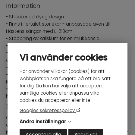
Information
• Stilsäker och lyxig design
• Finns i flertalet storlekar - anpassade även till
Hästens sängar med L-210cm
• Stoppning av kallskum för en mjuk känsla
• Madrass ingår ej
• Specialbeställning där varje sängram tillverkas enligt
Vi använder cookies
dina önskemål
• Handgjord i Europa
Här använder vi kakor (cookies) för att
• Monteras enkelt ihop genom befintliga
webbplatsen ska fungera på ett bra sätt
kopplingsbeslag och själva sänggavel monteras ihop
för dig. Du kan här välja att acceptera
• Levereras i 6 separata delar för simpel inbärning i
samtliga cookies eller anpassa vilka
hemmet
cookies du accepterar eller inte.
Tygprov
Googles sekretesspolicy
Önskar du få hem kostnadsfria tygprover för att hitta
Ändra inställningar
det perfekta tyget och färgen till din sängram?
Kontakta oss via mejl info@hemdesigners.se så hjälper
Acceptera alla
Spara val