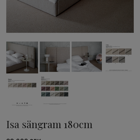
Bubbel Soft modulsoffa
Eleonore modulsoffa
Eleonore Light modulsoffa
Klädsel Eleonore modulsoffa
NÒRE kuddar
Kristina sängram
Kristina sänggavel
Gull
Isa sängram 180cm
Isa sängram