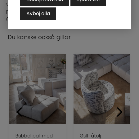
vi dig gärna.
På bild är sängramen klädd i exklusiva tyget "Charme -
Avböj alla
02"
Du kanske också gillar
Bubbel pall med
Gull fåtölj