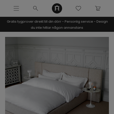
Gratis tygprover direkt till din dörr - Personlig service - Design
NOOMI x KRISTIN
du inte hittar någon annanstans
SOFFOR
MÖBLER
INREDNING
URBAN COLLECTION
NÒRE COLLECTION
Bubbel modulsoffa