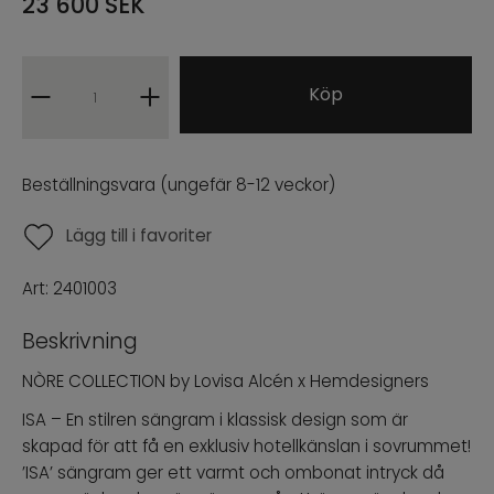
23 600
SEK
ARCHIVE SALE
PROFFESIONAL B2B
Köp
ENG
SWE
|
Beställningsvara (ungefär 8-12 veckor)
Lägg till i favoriter
Art:
2401003
Beskrivning
NÒRE COLLECTION by Lovisa Alcén x Hemdesigners
ISA – En stilren sängram i klassisk design som är
skapad för att få en exklusiv hotellkänslan i sovrummet!
’ISA’ sängram ger ett varmt och ombonat intryck då