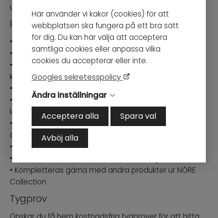
uppsättningen till kunden för godkännande.
Här använder vi kakor (cookies) för att
Information
webbplatsen ska fungera på ett bra sätt
för dig. Du kan här välja att acceptera
• Stilfull och lyxig design
samtliga cookies eller anpassa vilka
• Generöst sittdjup
cookies du accepterar eller inte.
• Moduler som kan kombineras i oändligt många
konstellationer
Googles sekretesspolicy
• Ej avtagbar klädsel
Ändra inställningar
• Stoppning av zig-zag formad metallfjäder samt flera
lager av högelastiskt skum
Acceptera alla
Spara val
• Specialbeställning där varje soffa tillverkas enligt dina
önskemål
Avböj alla
• Handgjord i Europa
• Modulerna levereras i enskilda emballage
• Kompletteras gärna med andra produkter ur NÒRE
Collection
Tygprov
Önskar du få hem kostnadsfria tygprover för att hitta