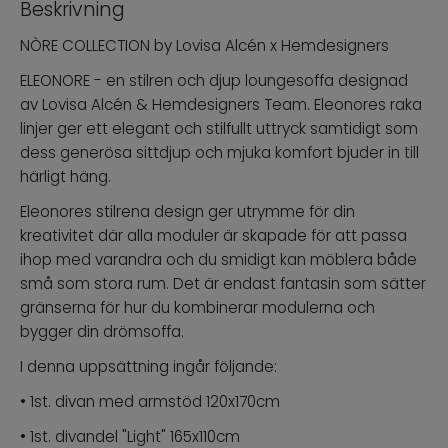
Beskrivning
NÒRE COLLECTION by Lovisa Alcén x Hemdesigners
ELEONORE - en stilren och djup loungesoffa designad
av Lovisa Alcén & Hemdesigners Team. Eleonores raka
linjer ger ett elegant och stilfullt uttryck samtidigt som
dess generösa sittdjup och mjuka komfort bjuder in till
härligt häng.
Eleonores stilrena design ger utrymme för din
kreativitet där alla moduler är skapade för att passa
ihop med varandra och du smidigt kan möblera både
små som stora rum. Det är endast fantasin som sätter
gränserna för hur du kombinerar modulerna och
bygger din drömsoffa.
I denna uppsättning ingår följande:
• 1st. divan med armstöd 120x170cm
• 1st. divandel "Light" 165x110cm