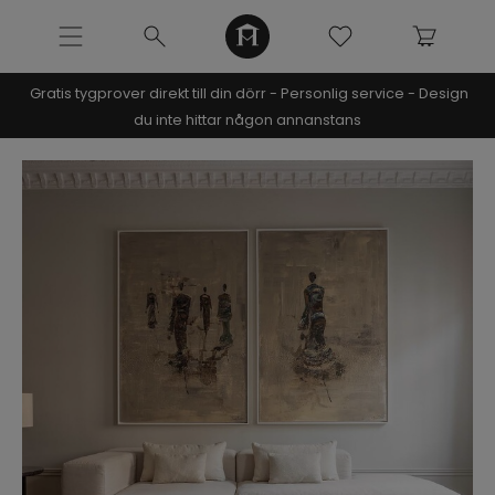
Gratis tygprover direkt till din dörr - Personlig service - Design
NOOMI x KRISTIN
du inte hittar någon annanstans
SOFFOR
MÖBLER
INREDNING
URBAN COLLECTION
NÒRE COLLECTION
ARCHIVE SALE