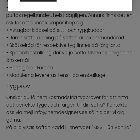
samt duntopp som ger en mjuk och härlig komfort
• Dunstoppning kräver omtanke och att sittplymåerna
puffas regelbundet, helst dagligen. Annars finns det en
risk för att dunet klumpar ihop sig
• Avtagbar klädsel på sitt- och ryggkuddar
• Jämn sittfördelning på soffan är rekommenderad
• Skötselråd för respektive tyg finnes på färgkarta
• Specialbeställning där varje soffa tillverkas enligt dina
önskemål
• Handgjord i Europa
• Modulerna levereras i enskilda emballage
Tygprov
Önskar du få hem kostnadsfria tygprover för att hitta
det perfekta tyget och färgen till din soffa? Kontakta
oss via mejl info@hemdesigners.se så hjälper vi dig
gärna.
På bild visas soffan klädd i linnetyget "KISS - 04 Vanilla"