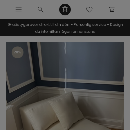
Gratis tygprover direkt till din dörr - Personlig service - Design
NOOMI x KRISTIN
du inte hittar någon annanstans
SOFFOR
Pre-made soffor
Alla soffor
Bästsäljande modeller
Modulsoffor
Divansoffor