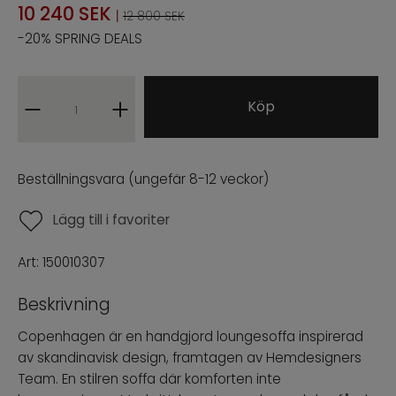
10 240
SEK
|
12 800 SEK
NÒRE COLLECTION
-20% SPRING DEALS
ARCHIVE SALE
Köp
PROFFESIONAL B2B
ENG
SWE
|
Beställningsvara (ungefär 8-12 veckor)
Lägg till i favoriter
Art:
150010307
Beskrivning
Copenhagen är en handgjord loungesoffa inspirerad
av skandinavisk design, framtagen av Hemdesigners
Team. En stilren soffa där komforten inte