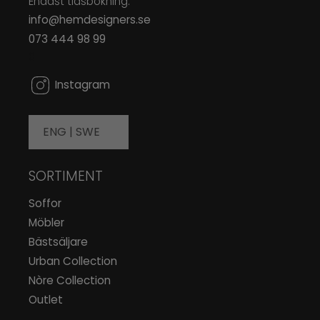
Endast tidsbokning:
info@hemdesigners.se
073 444 98 99
0
Instagram
ENG |
SWE
SORTIMENT
Soffor
Möbler
Bästsäljare
Urban Collection
Nòre Collection
Outlet