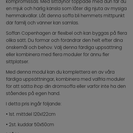
kompromissas. Med sittdynor toppade med dun får du
en mjuk och härlig känsla som låter dig njuta av mysiga
hemmakvällar. Låt denna soffa bli hemmets mittpunkt
där familj och vänner kan samlas.
Soffan Copenhagen är flexibel och kan byggas på flera
olika sätt. Du formar och förändrar den helt efter dina
önskemål och behov. Välj denna färdiga uppsättning
eller kombinera med flera moduler för ännu fler
sittplatser.
Med denna modul kan du komplettera en av våra
färdiga uppsättningar, kombinera med valfria moduler
för att sätta ihop din drömsoffa eller varför inte ha den
ståendes på egen hand.
I detta pris ingår följande:
• 1st. mittdel 120x122cm
• 2st. kuddar 50x50cm