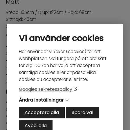
Mått
Bredd: 165cm / Djup: 122cm / Höjd: 69cm
Sitthöjd: 40cm
Sittdjup: ca. 75cm
Vi använder cookies
Vid beställning
• Tygval samt sida på modulen skrivs i
Här använder vi kakor (cookies) för att
Ordermeddelande i Kassan.
webbplatsen ska fungera på ett bra sätt
• Välj mellan samma sida som på bild alternativt
för dig. Du kan här välja att acceptera
spegelvänt.
samtliga cookies eller anpassa vilka
• Efter lagd beställning skickas alltid en skiss av
cookies du accepterar eller inte.
uppsättningen till kunden för godkännande.
Googles sekretesspolicy
Information
Ändra inställningar
• Djup loungesoffa som finns att välja i flera storlekar
och material
Acceptera alla
Spara val
• 2st. prydnadskuddar ingår
• Sittplymåer har en stoppning av kallskum, silikonfiber
Avböj alla