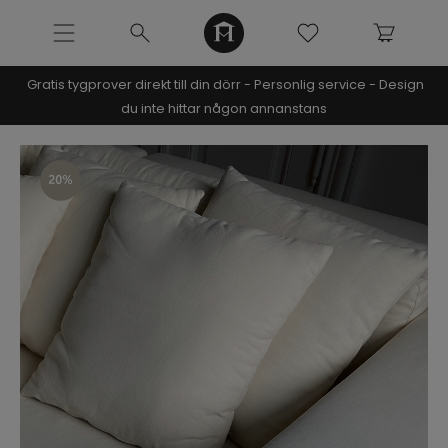
Gratis tygprover direkt till din dörr - Personlig service - Design
NOOMI x KRISTIN
du inte hittar någon annanstans
SOFFOR
Pre-made soffor
Alla soffor
Bästsäljande modeller
Modulsoffor
Divansoffor