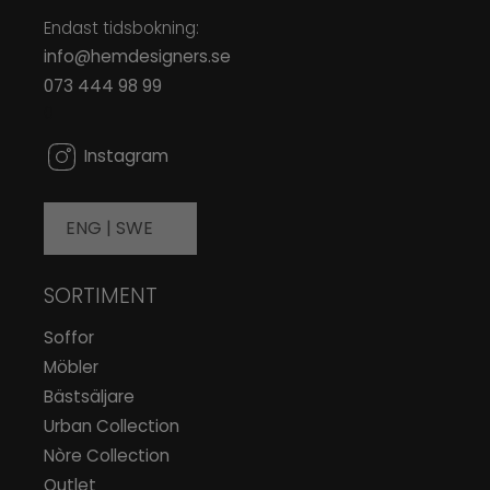
Endast tidsbokning:
info@hemdesigners.se
073 444 98 99
0
Instagram
ENG |
SWE
SORTIMENT
Soffor
Möbler
Bästsäljare
Urban Collection
Nòre Collection
Outlet