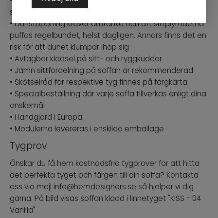
• Sittplymåer har en stoppning av kallskum, silikonfiber
samt duntopp som ger en mjuk och härlig komfort
• Dunstoppning kräver omtanke och att sittplymåerna
puffas regelbundet, helst dagligen. Annars finns det en
risk för att dunet klumpar ihop sig
• Avtagbar klädsel på sitt- och ryggkuddar
• Jämn sittfördelning på soffan är rekommenderad
• Skötselråd för respektive tyg finnes på färgkarta
• Specialbeställning där varje soffa tillverkas enligt dina
önskemål
• Handgjord i Europa
• Modulerna levereras i enskilda emballage
Tygprov
Önskar du få hem kostnadsfria tygprover för att hitta
det perfekta tyget och färgen till din soffa? Kontakta
oss via mejl info@hemdesigners.se så hjälper vi dig
gärna. På bild visas soffan klädd i linnetyget "KISS - 04
Vanilla"