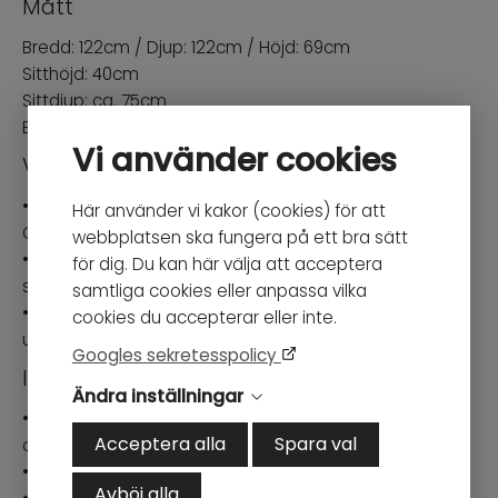
Mått
Bredd: 122cm / Djup: 122cm / Höjd: 69cm
Sitthöjd: 40cm
Sittdjup: ca. 75cm
Bredd armstöd: 30cm
Vi använder cookies
Vid beställning
• Tygval samt sida på modulen skrivs i
Här använder vi kakor (cookies) för att
Ordermeddelande i Kassan.
webbplatsen ska fungera på ett bra sätt
• Välj mellan samma sida som på bild alternativt
för dig. Du kan här välja att acceptera
spegelvänt.
samtliga cookies eller anpassa vilka
• Efter lagd beställning skickas alltid en skiss av
cookies du accepterar eller inte.
uppsättningen till kunden för godkännande.
Googles sekretesspolicy
Information
Ändra inställningar
• Djup loungesoffa som finns att välja i flera storlekar
Acceptera alla
Spara val
och material
• 2st. prydnadskuddar ingår
Avböj alla