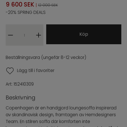
9 600
SEK
|
12 000 SEK
NÒRE COLLECTION
-20% SPRING DEALS
ARCHIVE SALE
Köp
PROFFESIONAL B2B
ENG
SWE
|
Beställningsvara (ungefär 8-12 veckor)
Lägg till i favoriter
Art:
152410309
Beskrivning
Copenhagen är en handgjord loungesoffa inspirerad
av skandinavisk design, framtagen av Hemdesigners
Team. En stilren soffa där komforten inte