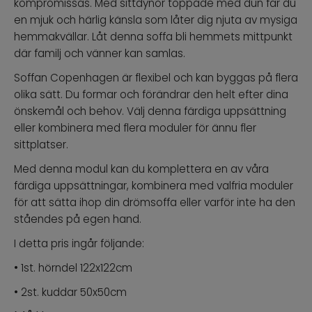
kompromissas. Med sittdynor toppade med dun får du
en mjuk och härlig känsla som låter dig njuta av mysiga
hemmakvällar. Låt denna soffa bli hemmets mittpunkt
där familj och vänner kan samlas.
Soffan Copenhagen är flexibel och kan byggas på flera
olika sätt. Du formar och förändrar den helt efter dina
önskemål och behov. Välj denna färdiga uppsättning
eller kombinera med flera moduler för ännu fler
sittplatser.
Med denna modul kan du komplettera en av våra
färdiga uppsättningar, kombinera med valfria moduler
för att sätta ihop din drömsoffa eller varför inte ha den
ståendes på egen hand.
I detta pris ingår följande:
• 1st. hörndel 122x122cm
• 2st. kuddar 50x50cm