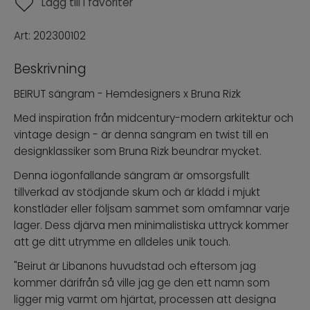
Lägg till i favoriter
Art:
202300102
Beskrivning
BEIRUT sängram - Hemdesigners x Bruna Rizk
Med inspiration från midcentury-modern arkitektur och
vintage design - är denna sängram en twist till en
designklassiker som Bruna Rizk beundrar mycket.
Denna iögonfallande sängram är omsorgsfullt
tillverkad av stödjande skum och är klädd i mjukt
konstläder eller följsam sammet som omfamnar varje
lager. Dess djärva men minimalistiska uttryck kommer
att ge ditt utrymme en alldeles unik touch.
"Beirut är Libanons huvudstad och eftersom jag
kommer därifrån så ville jag ge den ett namn som
ligger mig varmt om hjärtat, processen att designa