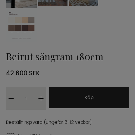
Barstolar
Fåtöljer
Pallar
Beirut sängram 180cm
INREDNING
URBAN COLLECTION
42 600
SEK
NÒRE COLLECTION
Köp
ARCHIVE SALE
PROFFESIONAL B2B
Beställningsvara (ungefär 8-12 veckor)
ENG
SWE
|