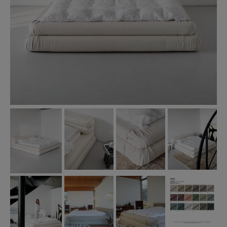
Möbelvård
Sängramar
THE FALL EDIT
Sänggavlar
Soffbord
Bord
Marmorbord
Stolar
Thonet-stolar