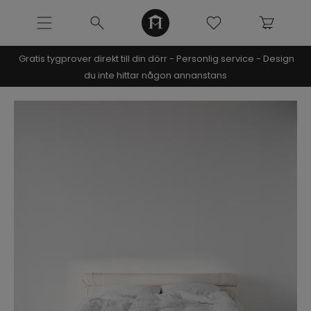
Gratis tygprover direkt till din dörr - Personlig service - Design
NOOMI x KRISTIN
du inte hittar någon annanstans
SOFFOR
MÖBLER
Pre-made möbler
Studio In Capsule
Beirut sängram x Bruna Rizk
Bästsäljare