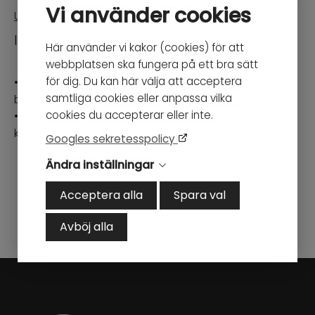
Vi använder cookies
Underrede:
Bredd: 60cm / Djup: 60cm / Höjd: 71
Information
Här använder vi kakor (cookies) för att
webbplatsen ska fungera på ett bra sätt
för dig. Du kan här välja att acceptera
• Bord ARKI finns även i andra storlekar samt kan
samtliga cookies eller anpassa vilka
beställas som barbord.
cookies du accepterar eller inte.
• Bordstativ ARKI säljes även separat och kan
kompletteras med andra bordsskivor.
Googles sekretesspolicy
Ändra inställningar
Acceptera alla
Spara val
Avböj alla