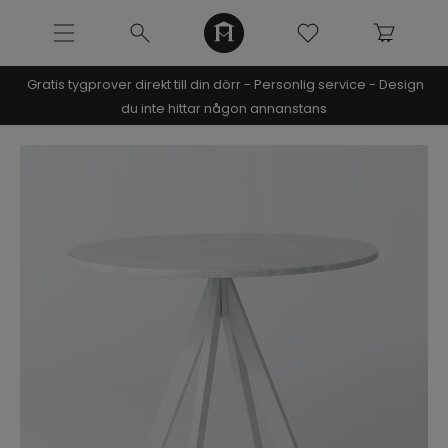
Gratis tygprover direkt till din dörr - Personlig service - Design
NOOMI x KRISTIN
du inte hittar någon annanstans
SOFFOR
MÖBLER
Pre-made möbler
Studio In Capsule
Beirut sängram x Bruna Rizk
Bästsäljare