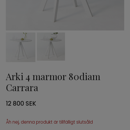
Möbelvård
Sängramar
THE FALL EDIT
Sänggavlar
Soffbord
Arki 4 marmor 80diam
Bord
Carrara
Marmorbord
12 800
SEK
Stolar
Åh nej, denna produkt är tillfälligt slutsåld
Thonet-stolar